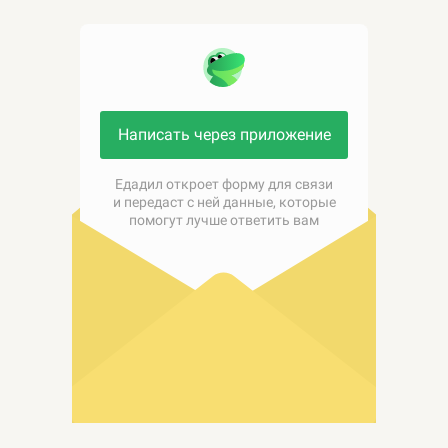
Написать через приложение
Едадил откроет форму для связи
и передаст с ней данные, которые
помогут лучше ответить вам