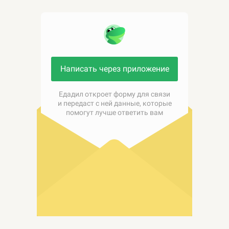
Написать через приложение
Едадил откроет форму для связи
и передаст с ней данные, которые
помогут лучше ответить вам