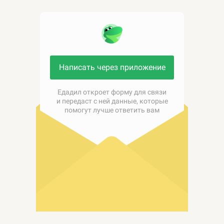
Написать через приложение
Едадил откроет форму для связи
и передаст с ней данные, которые
помогут лучше ответить вам