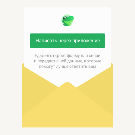
Написать через приложение
Едадил откроет форму для связи
и передаст с ней данные, которые
помогут лучше ответить вам