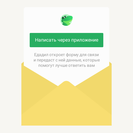
Написать через приложение
Едадил откроет форму для связи
и передаст с ней данные, которые
помогут лучше ответить вам