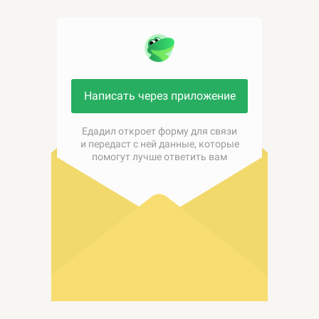
Написать через приложение
Едадил откроет форму для связи
и передаст с ней данные, которые
помогут лучше ответить вам