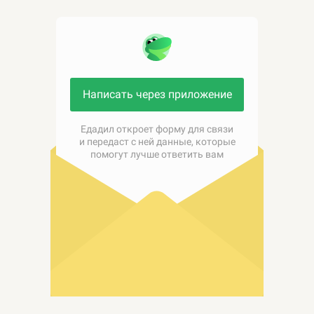
Написать через приложение
Едадил откроет форму для связи
и передаст с ней данные, которые
помогут лучше ответить вам