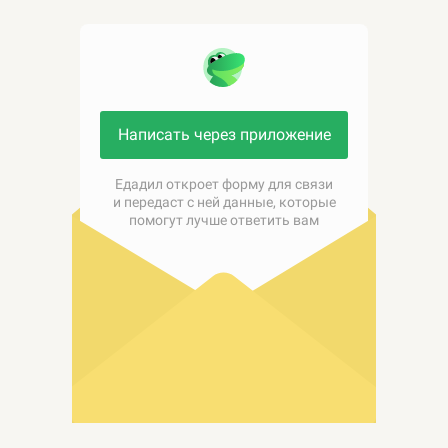
Написать через приложение
Едадил откроет форму для связи
и передаст с ней данные, которые
помогут лучше ответить вам