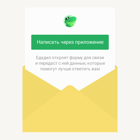
Написать через приложение
Едадил откроет форму для связи
и передаст с ней данные, которые
помогут лучше ответить вам