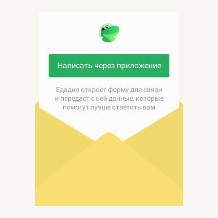
Написать через приложение
Едадил откроет форму для связи
и передаст с ней данные, которые
помогут лучше ответить вам