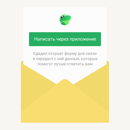
Написать через приложение
Едадил откроет форму для связи
и передаст с ней данные, которые
помогут лучше ответить вам