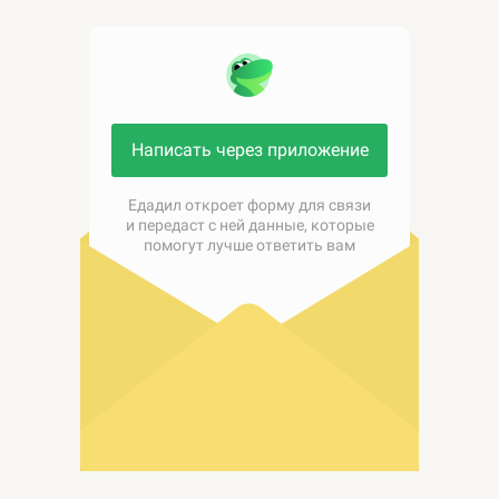
Написать через приложение
Едадил откроет форму для связи
и передаст с ней данные, которые
помогут лучше ответить вам