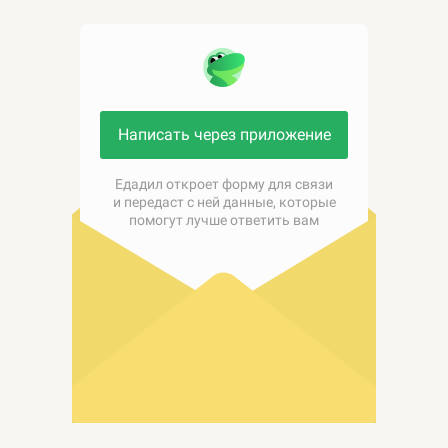
Написать через приложение
Едадил откроет форму для связи
и передаст с ней данные, которые
помогут лучше ответить вам