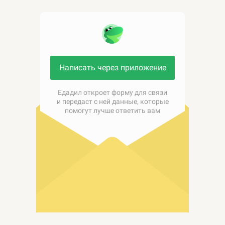
Написать через приложение
Едадил откроет форму для связи
и передаст с ней данные, которые
помогут лучше ответить вам